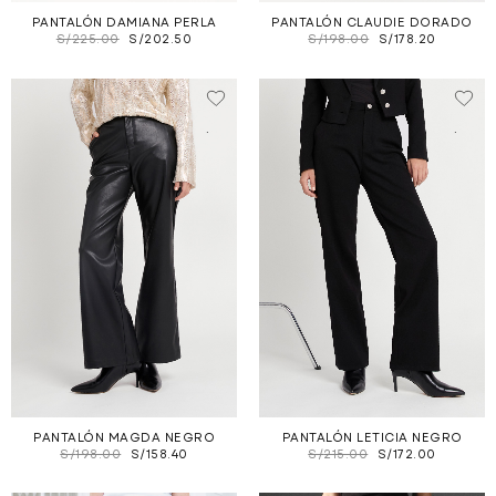
PANTALÓN DAMIANA PERLA
PANTALÓN CLAUDIE DORADO
S/
225.00
S/
202.50
S/
198.00
S/
178.20
.
.
PANTALÓN MAGDA NEGRO
PANTALÓN LETICIA NEGRO
S/
198.00
S/
158.40
S/
215.00
S/
172.00