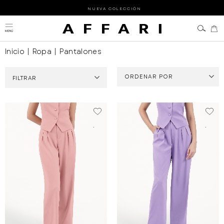
NUEVA COLECCIÓN
Inicio
|
Ropa
|
Pantalones
ORDENAR POR
FILTRAR
Lo más nuevo
Precio: bajo - alto
.
.
Precio: alto - bajo