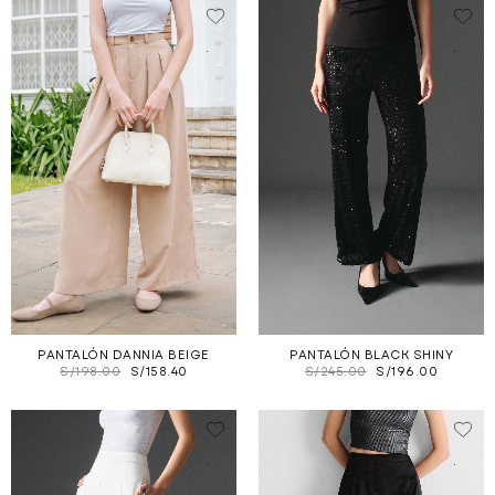
.
.
PANTALÓN DANNIA BEIGE
PANTALÓN BLACK SHINY
S/
198.00
S/
158.40
S/
245.00
S/
196.00
.
.