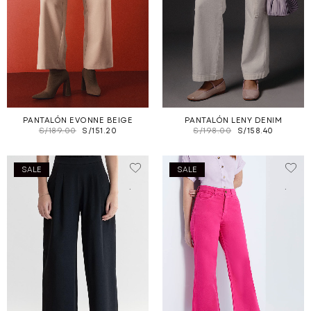
PANTALÓN EVONNE BEIGE
PANTALÓN LENY DENIM
S/
189.00
S/
151.20
S/
198.00
S/
158.40
SALE
SALE
.
.