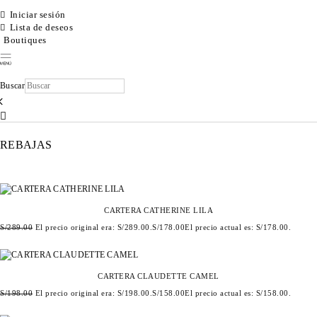
Iniciar sesión
Lista de deseos
Boutiques
Buscar
×
REBAJAS
CARTERA CATHERINE LILA
S/
289.00
El precio original era: S/289.00.
S/
178.00
El precio actual es: S/178.00.
CARTERA CLAUDETTE CAMEL
S/
198.00
El precio original era: S/198.00.
S/
158.00
El precio actual es: S/158.00.