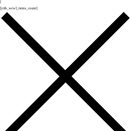
×
[yith_wcwl_items_count]