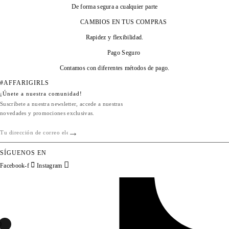
De forma segura a cualquier parte
CAMBIOS EN TUS COMPRAS
Rapidez y flexibilidad.
Pago Seguro
Contamos con diferentes métodos de pago.
#AFFARIGIRLS
¡Únete a nuestra comunidad!
Suscríbete a nuestra newsletter, accede a nuestras
novedades y promociones exclusivas.
SÍGUENOS EN
Facebook-f
Instagram
0