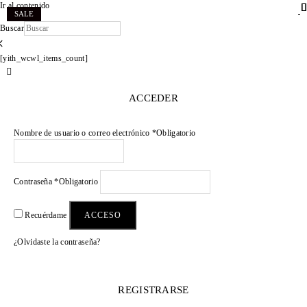
Ir al contenido
.
.
.
.
.
.
.
.
.
.
.
.
.
.
.
.
.
.
.
.
.
.
.
.
.
.
.
.
.
.
.
.
.
.
.
.
.
.
.
.
.
.
SALE
SALE
SALE
SALE
SALE
SALE
SALE
SALE
SALE
SALE
SALE
SALE
SALE
SALE
SALE
SALE
SALE
SALE
SALE
SALE
SALE
SALE
SALE
SALE
SALE
SALE
Buscar
×
[yith_wcwl_items_count]
ACCEDER
Nombre de usuario o correo electrónico
*
Obligatorio
Contraseña
*
Obligatorio
ACCESO
Recuérdame
¿Olvidaste la contraseña?
REGISTRARSE