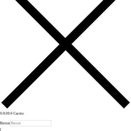
S/
0.00
0
Carrito
Buscar
×