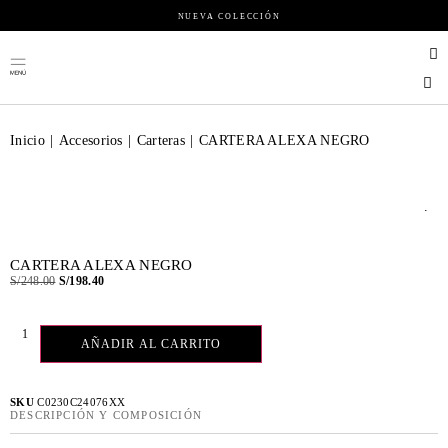
NUEVA COLECCIÓN
Inicio
|
Accesorios
|
Carteras
|
CARTERA ALEXA NEGRO
.
CARTERA ALEXA NEGRO
S/
248.00
S/
198.40
AÑADIR AL CARRITO
SKU
C0230C24076XX
DESCRIPCIÓN Y COMPOSICIÓN