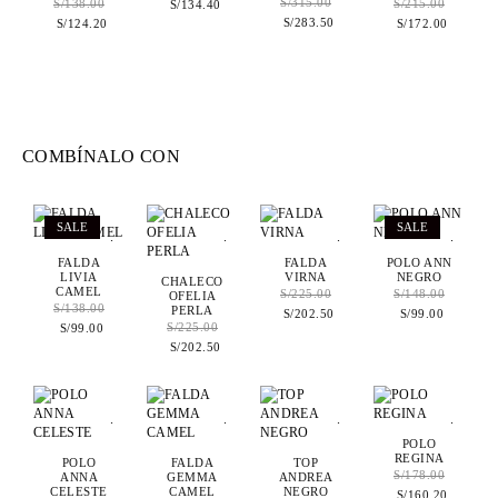
S/
315.00
S/
138.00
S/
215.00
S/
134.40
S/
283.50
S/
124.20
S/
172.00
COMBÍNALO CON
SALE
SALE
.
.
.
.
FALDA
FALDA
POLO ANN
LIVIA
VIRNA
NEGRO
CHALECO
CAMEL
S/
225.00
S/
148.00
OFELIA
S/
138.00
PERLA
S/
202.50
S/
99.00
S/
225.00
S/
99.00
S/
202.50
.
.
.
.
POLO
REGINA
POLO
FALDA
TOP
S/
178.00
ANNA
GEMMA
ANDREA
CELESTE
CAMEL
NEGRO
S/
160.20