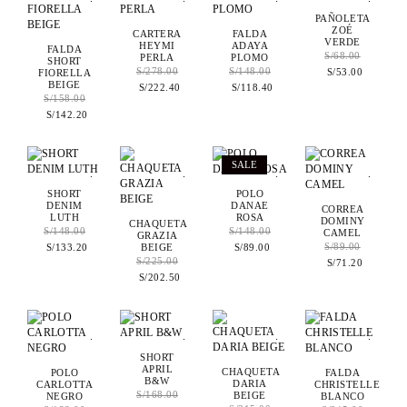
PAÑOLETA
ZOÉ
CARTERA
FALDA
VERDE
HEYMI
ADAYA
FALDA
S/
68.00
PERLA
PLOMO
SHORT
S/
278.00
S/
148.00
FIORELLA
S/
53.00
BEIGE
S/
222.40
S/
118.40
S/
158.00
S/
142.20
SALE
.
.
.
.
SHORT
POLO
DENIM
DANAE
CORREA
LUTH
ROSA
DOMINY
CHAQUETA
S/
148.00
S/
148.00
CAMEL
GRAZIA
BEIGE
S/
89.00
S/
133.20
S/
89.00
S/
225.00
S/
71.20
S/
202.50
.
.
.
.
SHORT
APRIL
CHAQUETA
POLO
FALDA
B&W
DARIA
CARLOTTA
CHRISTELLE
S/
168.00
BEIGE
NEGRO
BLANCO