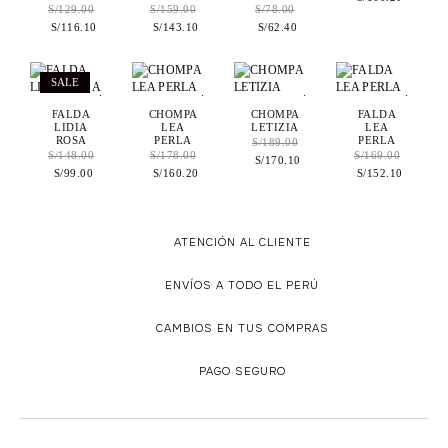
S/
129.00
S/
159.00
S/
78.00
S/
116.10
S/
143.10
S/
62.40
SALE
.
.
.
.
FALDA
CHOMPA
CHOMPA
FALDA
LIDIA
LEA
LETIZIA
LEA
ROSA
PERLA
PERLA
S/
189.00
S/
148.00
S/
178.00
S/
169.00
S/
170.10
S/
99.00
S/
160.20
S/
152.10
ATENCIÓN AL CLIENTE
ENVÍOS A TODO EL PERÚ
CAMBIOS EN TUS COMPRAS
PAGO SEGURO