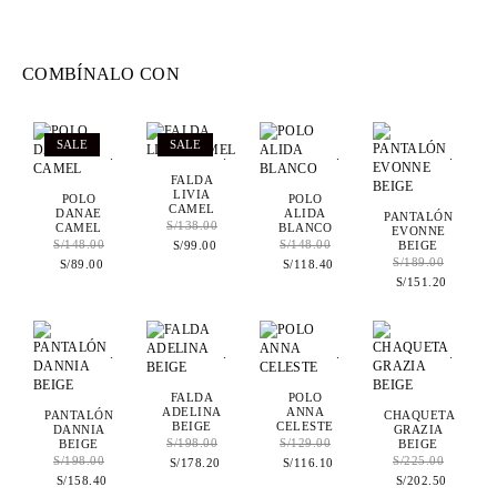
COMBÍNALO CON
SALE
SALE
.
.
.
.
FALDA
LIVIA
POLO
POLO
CAMEL
DANAE
ALIDA
PANTALÓN
S/
138.00
CAMEL
BLANCO
EVONNE
S/
148.00
S/
148.00
BEIGE
S/
99.00
S/
189.00
S/
89.00
S/
118.40
S/
151.20
.
.
.
.
FALDA
POLO
ADELINA
ANNA
PANTALÓN
CHAQUETA
BEIGE
CELESTE
DANNIA
GRAZIA
BEIGE
S/
198.00
S/
129.00
BEIGE
S/
198.00
S/
225.00
S/
178.20
S/
116.10
S/
158.40
S/
202.50