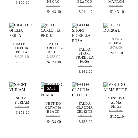
NEGRO
BLANCO
MARRÓN
S/
160.20
S/
159.00
S/
268.00
S/
159.00
S/
143.10
S/
214.40
S/
143.10
.
.
.
.
FALDA
DURKAL
CHALECO
POLO
S/
78.00
OFELIA
CARLOTTA
FALDA
PERLA
BEIGE
SHORT
S/
70.20
S/
225.00
S/
138.00
FIORELLA
ROSA
S/
202.50
S/
124.20
S/
158.00
S/
142.20
SALE
.
.
.
.
SHORT
VESTIDO
YURIAM
ALMA
VESTIDO
FALDA
BEIGE
S/
168.00
OLYMPIA
CLAUDIA
S/
169.00
BLACK
CELESTE
S/
151.20
S/
189.00
S/
148.00
S/
152.10
S/
138.00
S/
133.20