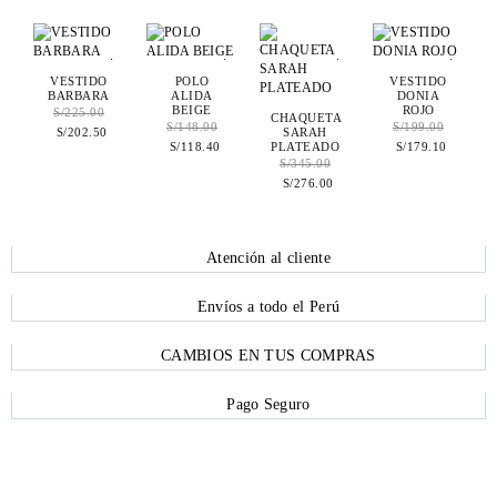
.
.
.
.
VESTIDO
POLO
VESTIDO
BARBARA
ALIDA
DONIA
BEIGE
ROJO
S/
225.00
CHAQUETA
S/
148.00
S/
199.00
SARAH
S/
202.50
PLATEADO
S/
118.40
S/
179.10
S/
345.00
S/
276.00
Atención al cliente
Envíos a todo el Perú
CAMBIOS EN TUS COMPRAS
Pago Seguro