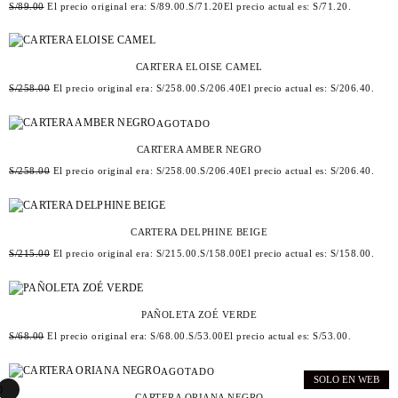
S/
89.00
El precio original era: S/89.00.
S/
71.20
El precio actual es: S/71.20.
CARTERA ELOISE CAMEL
S/
258.00
El precio original era: S/258.00.
S/
206.40
El precio actual es: S/206.40.
AGOTADO
CARTERA AMBER NEGRO
S/
258.00
El precio original era: S/258.00.
S/
206.40
El precio actual es: S/206.40.
CARTERA DELPHINE BEIGE
S/
215.00
El precio original era: S/215.00.
S/
158.00
El precio actual es: S/158.00.
PAÑOLETA ZOÉ VERDE
S/
68.00
El precio original era: S/68.00.
S/
53.00
El precio actual es: S/53.00.
AGOTADO
SOLO EN WEB
0
CARTERA ORIANA NEGRO