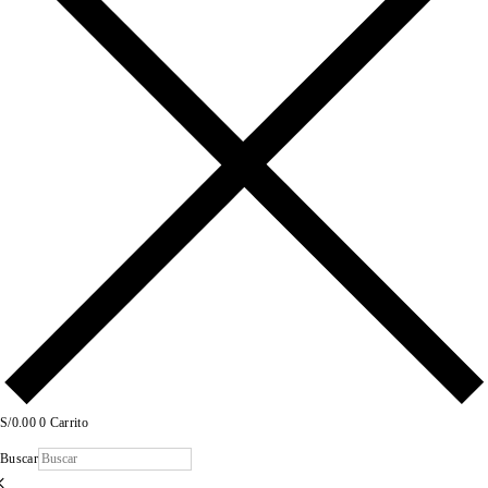
S/
0.00
0
Carrito
Buscar
×