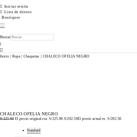
Iniciar sesión
Lista de deseos
Boutiques
Buscar
×
Inicio
|
Ropa
|
Chaquetas
|
CHALECO OFELIA NEGRO
CHALECO OFELIA NEGRO
S/
225.00
El precio original era: S/225.00.
S/
202.50
El precio actual es: S/202.50.
TALLAS
Standard