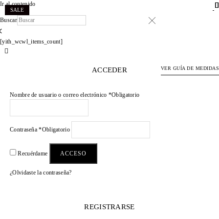
Ir al contenido
.
.
.
.
.
.
.
.
.
.
.
.
.
.
.
.
.
.
.
.
.
.
.
.
.
SALE
Buscar
×
[yith_wcwl_items_count]
VER GUÍA DE MEDIDAS
ACCEDER
Nombre de usuario o correo electrónico
*
Obligatorio
Contraseña
*
Obligatorio
ACCESO
Recuérdame
¿Olvidaste la contraseña?
REGISTRARSE