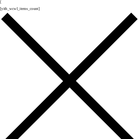
×
[yith_wcwl_items_count]