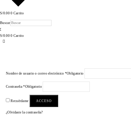
S/
0.00
0
Carrito
Buscar
×
S/
0.00
0
Carrito
Nombre de usuario o correo electrónico
*
Obligatorio
Contraseña
*
Obligatorio
ACCESO
Recuérdame
¿Olvidaste la contraseña?