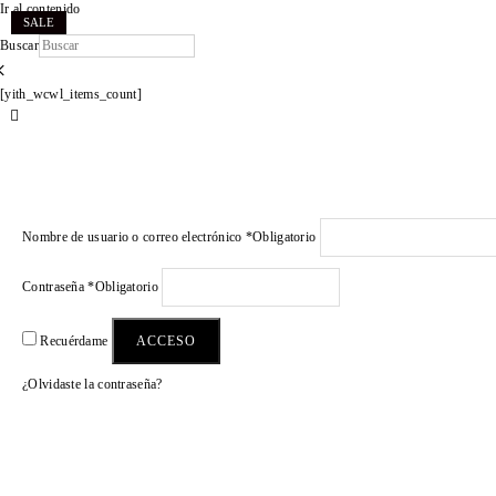
Ir al contenido
SALE
SALE
SALE
SALE
Buscar
×
[yith_wcwl_items_count]
Nombre de usuario o correo electrónico
*
Obligatorio
Contraseña
*
Obligatorio
ACCESO
Recuérdame
¿Olvidaste la contraseña?