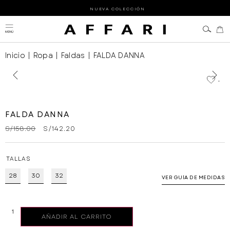
NUEVA COLECCIÓN
Inicio
|
Ropa
|
Faldas
|
FALDA DANNA
.
FALDA DANNA
S/
158.00
S/
142.20
TALLAS
28
30
32
VER GUÍA DE MEDIDAS
AÑADIR AL CARRITO