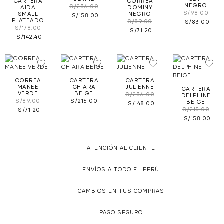
CARTERA
CORREA
NEGRO
S/
236.00
AIDA
DOMINY
S/
98.00
SMALL
NEGRO
S/
158.00
PLATEADO
S/
89.00
S/
83.00
S/
178.00
S/
71.20
S/
142.40
.
.
.
.
CORREA
CARTERA
CARTERA
MANEE
CHIARA
JULIENNE
CARTERA
VERDE
BEIGE
S/
236.00
DELPHINE
S/
89.00
S/
215.00
BEIGE
S/
148.00
S/
215.00
S/
71.20
S/
158.00
ATENCIÓN AL CLIENTE
ENVÍOS A TODO EL PERÚ
CAMBIOS EN TUS COMPRAS
PAGO SEGURO