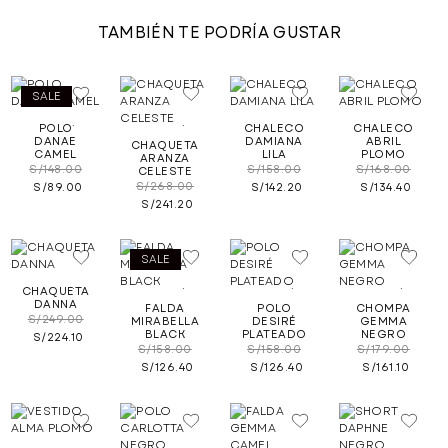
TAMBIÉN TE PODRÍA GUSTAR
SALE
.
.
.
.
POLO
CHALECO
CHALECO
DANAE
DAMIANA
ABRIL
CHAQUETA
CAMEL
LILA
PLOMO
ARANZA
S/
148.00
S/
158.00
S/
168.00
CELESTE
S/
268.00
S/
89.00
S/
142.20
S/
134.40
S/
241.20
SALE
.
.
.
.
CHAQUETA
DANNA
FALDA
POLO
CHOMPA
S/
249.00
MIRABELLA
DESIRÉ
GEMMA
BLACK
PLATEADO
NEGRO
S/
224.10
S/
158.00
S/
158.00
S/
179.00
S/
126.40
S/
126.40
S/
161.10