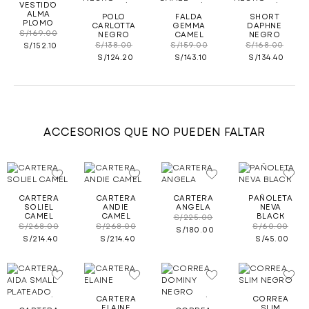
.
.
.
.
VESTIDO
ALMA
POLO
FALDA
SHORT
PLOMO
CARLOTTA
GEMMA
DAPHNE
S/
169.00
NEGRO
CAMEL
NEGRO
S/
138.00
S/
159.00
S/
168.00
S/
152.10
S/
124.20
S/
143.10
S/
134.40
ACCESORIOS QUE NO PUEDEN FALTAR
.
.
.
.
CARTERA
CARTERA
CARTERA
PAÑOLETA
SOLIEL
ANDIE
ANGELA
NEVA
CAMEL
CAMEL
BLACK
S/
225.00
S/
268.00
S/
268.00
S/
60.00
S/
180.00
S/
214.40
S/
214.40
S/
45.00
.
.
.
.
CARTERA
CORREA
ELAINE
SLIM