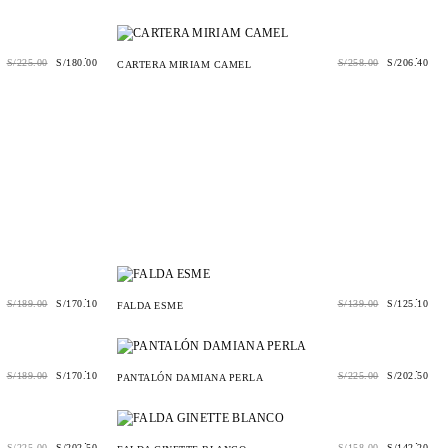
.
.
S/
225.00
S/
180.00
S/
258.00
S/
206.40
CARTERA MIRIAM CAMEL
.
.
S/
189.00
S/
170.10
S/
139.00
S/
125.10
FALDA ESME
.
.
S/
189.00
S/
170.10
S/
225.00
S/
202.50
PANTALÓN DAMIANA PERLA
.
.
S/
225.00
S/
202.50
S/
158.00
S/
142.20