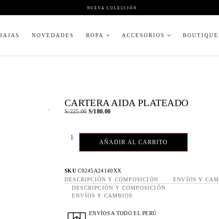
NUEVA COLECCIÓN
BAJAS
NOVEDADES
ROPA
ACCESORIOS
BOUTIQUE
CARTERA AIDA PLATEADO
.
S/
225.00
S/
180.00
AÑADIR AL CARRITO
SKU
C0245A24140XX
DESCRIPCIÓN Y COMPOSICIÓN
ENVÍOS Y CAM
DESCRIPCIÓN Y COMPOSICIÓN
ENVÍOS Y CAMBIOS
ENVÍOS A TODO EL PERÚ