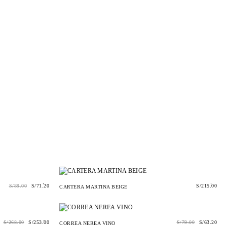
.
.
S/
89.00
S/
71.20
S/
215.00
CARTERA MARTINA BEIGE
.
.
S/
268.00
S/
253.00
S/
79.00
S/
63.20
CORREA NEREA VINO