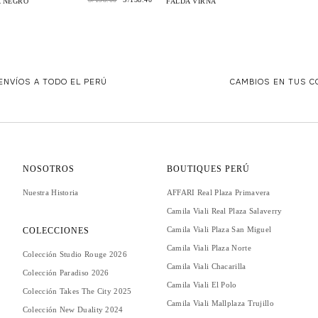
 NEGRO
FALDA VIRNA
ENVÍOS A TODO EL PERÚ
CAMBIOS EN TUS 
NOSOTROS
BOUTIQUES PERÚ
Nuestra Historia
AFFARI Real Plaza Primavera
Camila Viali Real Plaza Salaverry
Camila Viali Plaza San Miguel
COLECCIONES
Camila Viali Plaza Norte
Colección Studio Rouge 2026
Camila Viali Chacarilla
Colección Paradiso 2026
Camila Viali El Polo
Colección Takes The City 2025
Camila Viali Mallplaza Trujillo
Colección New Duality 2024