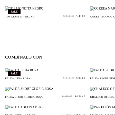
SALE
.
S/
148.00
S/
45.00
TOP LIONETTA NEGRO
CORREA MARGO 
COMBÍNALO CON
SALE
.
S/
148.00
S/
99.00
FALDA LIDIA ROSA
FALDA SHORT FIO
.
S/
168.00
S/
134.40
FALDA SHORT GLORIA ROSA
CHALECO OFELIA 
.
S/
198.00
S/
178.20