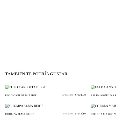
TAMBIÉN TE PODRÍA GUSTAR
.
S/
138.00
S/
124.20
POLO CARLOTTA BEIGE
FALDA ANGELINA 
.
S/
159.00
S/
143.10
CHOMPA ALMA BEIGE
CORREA MARGO V