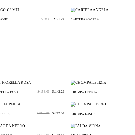
.
S/
89.00
S/
71.20
CAMEL
CARTERA ANGELA
.
S/
158.00
S/
142.20
RELLA ROSA
CHOMPA LETIZIA
.
S/
225.00
S/
202.50
PERLA
CHOMPA LUSDET
.
S/
198.00
S/
158.40