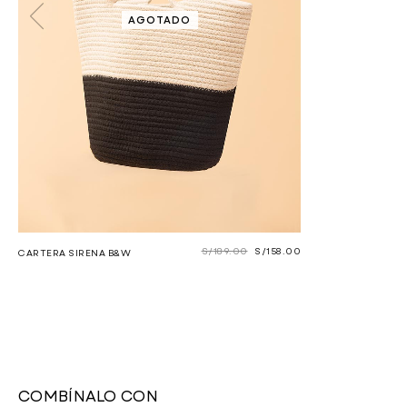
AGOTADO
S/
189.00
S/
158.00
CARTERA SIRENA B&W
COMBÍNALO CON