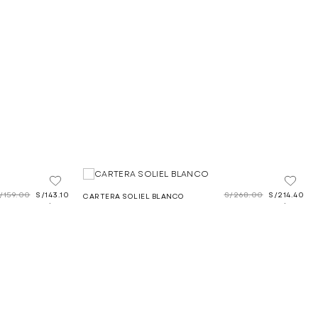
/
159.00
S/
143.10
S/
268.00
S/
214.40
CARTERA SOLIEL BLANCO
.
.