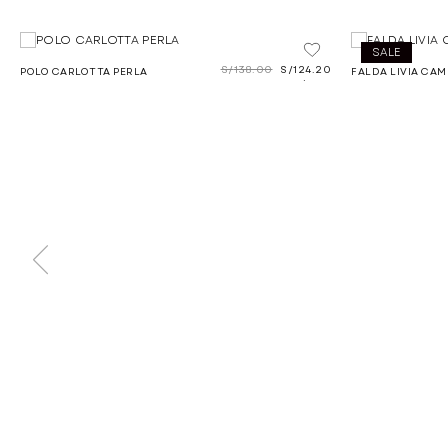
SALE
S/
138.00
S/
124.20
POLO CARLOTTA PERLA
FALDA LIVIA CAM
.