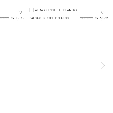
178.00
S/
160.20
S/
215.00
S/
172.00
FALDA CHRISTELLE BLANCO
.
.