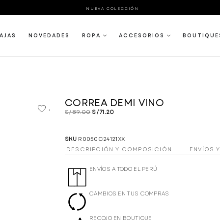
NUEVA COLECCIÓN
AJAS
NOVEDADES
ROPA
ACCESORIOS
BOUTIQUE
CORREA DEMI VINO
.
S/
89.00
S/
71.20
SKU
R0050C24121XX
DESCRIPCIÓN Y COMPOSICIÓN
ENVÍOS 
ENVÍOS A TODO EL PERÚ
CAMBIOS EN TUS COMPRAS
RECOJO EN BOUTIQUE